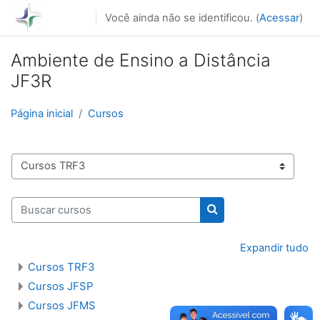
Ir para o conteúdo principal
Você ainda não se identificou. (
Acessar
)
Ambiente de Ensino a Distância
JF3R
Página inicial
Cursos
Categorias de Cursos
Buscar cursos
Buscar cursos
Expandir tudo
Cursos TRF3
Cursos JFSP
Cursos JFMS