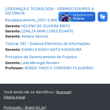
LIDERANÇA E TECNOLOGIA - GERINDO EQUIPES A
DISTÂNCIA
Recadastramento_2021-SJMS
Gerente:
HELENO DE OLIVEIRA BRITO
Gerente:
LENILZA MARI LOPES DUARTE
Gerente:
Adriana Verruck
Tutorial: SEI - Sistema Eletrônico de Informações
Gerente:
DANIELA KEIKO SAITO KOHAGURA
Princípios de Gerenciamento de Projetos
Gerente:
Leila Menegat Rondon
Professor:
SERGIO TINOCO CORDEIRO FILGUEIRAS
Você ainda não se identificou. (
Acessar
)
Página inicial
Português - Brasil ‎(pt_br)‎