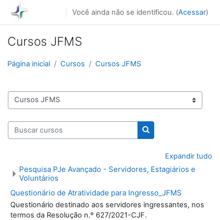
Ir para o conteúdo principal
Você ainda não se identificou. (
Acessar
)
Cursos JFMS
Página inicial
Cursos
Cursos JFMS
Categorias de Cursos
Buscar cursos
Buscar cursos
Expandir tudo
Pesquisa PJe Avançado - Servidores, Estagiários e
Voluntários
Questionário de Atratividade para Ingresso_JFMS
Questionário destinado aos servidores ingressantes, nos
termos da Resolução n.º 627/2021-CJF.