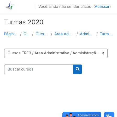
Ir para o conteúdo principal
Você ainda não se identificou. (
Acessar
)
Turmas 2020
Página inicial
Cursos
Cursos TRF3
Área Administrativa
Administração
Turmas 2020
Categorias de Cursos
Buscar cursos
Buscar cursos