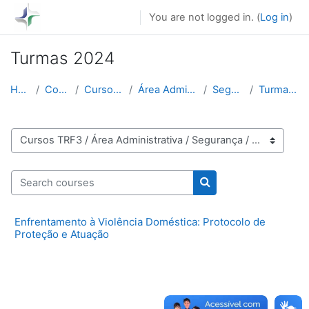
Skip to main content
You are not logged in. (
Log in
)
Turmas 2024
Home
Courses
Cursos TRF3
Área Administrativa
Segurança
Turmas 2024
Course categories
Search courses
Search courses
Enfrentamento à Violência Doméstica: Protocolo de
Proteção e Atuação